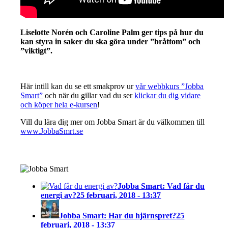
Liselotte Norén och Caroline Palm ger tips på hur du
kan styra in saker du ska göra under ”bråttom” och
”viktigt”.
Här intill kan du se ett smakprov ur
vår webbkurs ”Jobba
Smart”
och när du gillar vad du ser
klickar du dig vidare
och köper hela e-kursen
!
Vill du lära dig mer om Jobba Smart är du välkommen till
www.JobbaSmrt.se
Jobba Smart: Vad får du
energi av?
25 februari, 2018 - 13:37
Jobba Smart: Har du hjärnspret?
25
februari, 2018 - 13:37