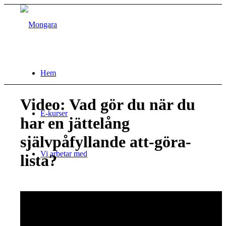
Hem
Video: Vad gör du när du
E-kurser
har en jättelång
självpåfyllande att-göra-
Vi arbetar med
lista?
Tjänster för dig